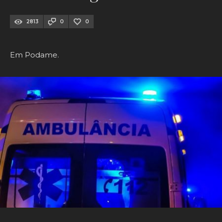
2813
0
0
Em Podame.