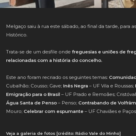
Melgaço saiu à rua este sábado, ao final da tarde, para a
Histórico.
Trata-se de um desfile onde
freguesias e uniões de fr
relacionadas com a
história
do concelho.
Este ano foram recriado os seguintes temas:
Comunidade
Cubalhão; Cousso; Gave;
Inês Negra
– UF Vila e Roussas;
Emigração para o Brasil
– UF Prado e Remoães; Cristóval
Água Santa de Penso
– Penso;
Contrabando de Volfrâm
Mouro;
Celebrar com espumante
– UF Chaviães e Paços;
Veja a galeria de fotos [crédito: Rádio Vale do Minho]