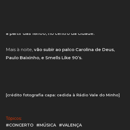
O programa das Festas em Honra de Nª Srª do Faro
prossegue este domingo
com o cortejo etnográfico,
a partir das 18h00, no centro da cidade.
Mais à noite,
vão subir ao palco Carolina de Deus,
Paulo Baixinho, e Smells Like 90’s.
[crédito fotografia capa: cedida à Rádio Vale do Minho]
Tópicos:
#CONCERTO
#MÚSICA
#VALENÇA