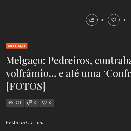
0
0
MELGAÇO
Melgaço: Pedreiros, contrab
volfrâmio… e até uma ‘Conf
[FOTOS]
798
0
0
Festa da Cultura.