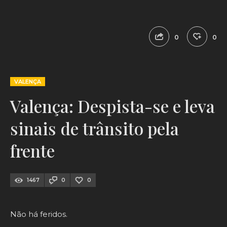
0
0
VALENÇA
Valença: Despista-se e leva
sinais de trânsito pela
frente
1467
0
0
Não há feridos.