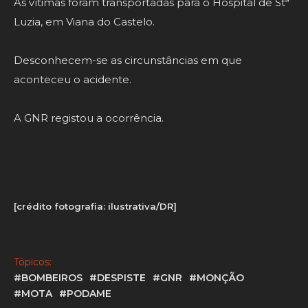
As vítimas foram transportadas para o Hospital de Stª
Luzia, em Viana do Castelo.
Desconhecem-se as circunstâncias em que
aconteceu o acidente.
A GNR registou a ocorrência.
[crédito fotografia: ilustrativa/DR]
Tópicos:
#BOMBEIROS
#DESPISTE
#GNR
#MONÇÃO
#MOTA
#PODAME