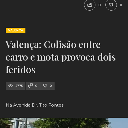
0
0
VALENÇA
Valença: Colisão entre
carro e mota provoca dois
feridos
4775
0
0
Na Avenida Dr. Tito Fontes.