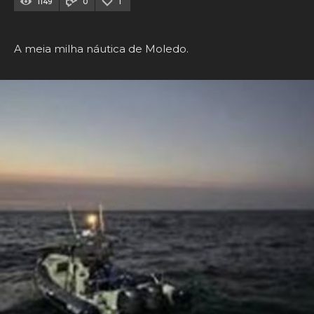
1149
0
1
A meia milha náutica de Moledo.