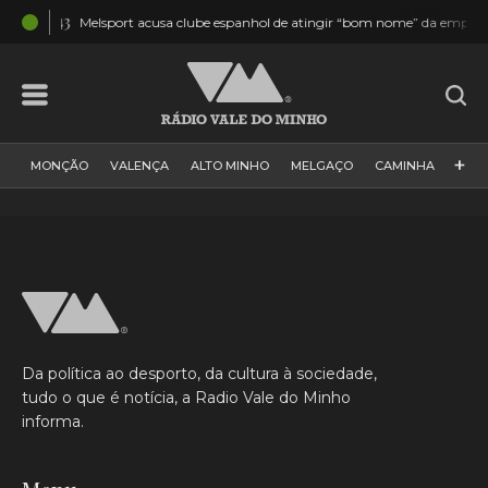
4:43
Melsport acusa clube espanhol de atingir “bom nome” da empresa e “traba
+
MONÇÃO
VALENÇA
ALTO MINHO
MELGAÇO
CAMINHA
PAÍS
PAREDES DE COURA
VIANA DO CASTELO
VILA NOVA DE CERVEIRA
GALIZA
ARCOS DE VALDEVEZ
DESPORTO
PONTE DE LIMA
PONTE DA BARCA
VALE DO MINHO
MINHO
MUNDO
ESPANHA
NORTE
Da política ao desporto, da cultura à sociedade,
VILA PRAIA DE ÂNCORA
tudo o que é notícia, a Radio Vale do Minho
informa.