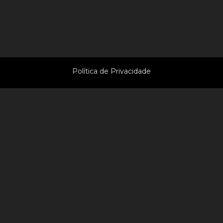
© 2009-2026 radiovaledominho.com
Todos os direitos reservados
Política de Privacidade