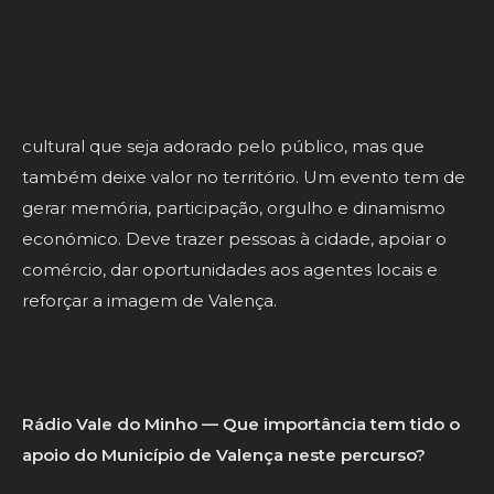
recursos. E a comunidade espera sentir que aquele
projeto foi pensado para ela.
O nosso objetivo deve ser sempre criar um produto
cultural que seja adorado pelo público, mas que
também deixe valor no território. Um evento tem de
gerar memória, participação, orgulho e dinamismo
económico. Deve trazer pessoas à cidade, apoiar o
comércio, dar oportunidades aos agentes locais e
reforçar a imagem de Valença.
Rádio Vale do Minho — Que importância tem tido o
apoio do Município de Valença neste percurso?