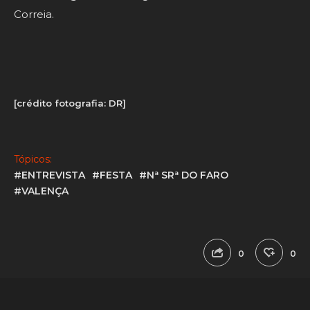
Correia.
[crédito fotografia: DR]
Tópicos:
#ENTREVISTA
#FESTA
#Nª SRª DO FARO
#VALENÇA
0
0