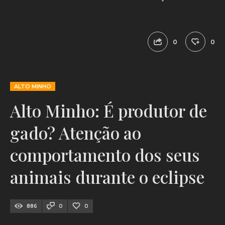
0
0
ALTO MINHO
Alto Minho: É produtor de
gado? Atenção ao
comportamento dos seus
animais durante o eclipse
886
0
0