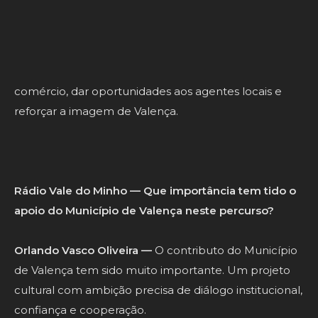
cultural que seja adorado pelo público, mas que
também deixe valor no território. Um evento tem de
gerar memória, participação, orgulho e dinamismo
económico. Deve trazer pessoas à cidade, apoiar o
comércio, dar oportunidades aos agentes locais e
reforçar a imagem de Valença.
Rádio Vale do Minho — Que importância tem tido o
apoio do Município de Valença neste percurso?
Orlando Vasco Oliveira —
O contributo do Município
de Valença tem sido muito importante. Um projeto
cultural com ambição precisa de diálogo institucional,
confiança e cooperação.