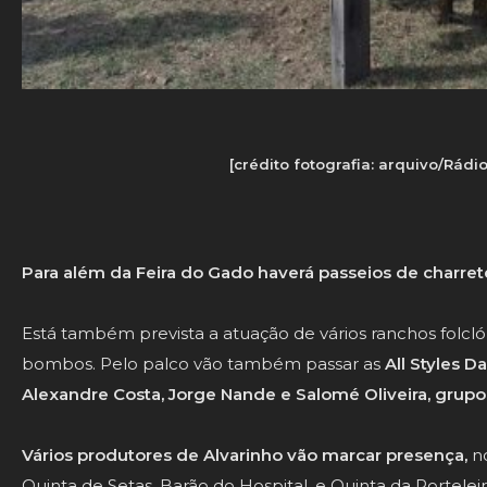
[crédito fotografia: arquivo/Rádi
Para além da Feira do Gado haverá passeios de charret
Está também prevista a atuação de vários ranchos folclór
bombos. Pelo palco vão também passar as
All Styles D
Alexandre Costa, Jorge Nande e Salomé Oliveira, grup
Vários produtores de Alvarinho vão marcar presença,
n
Quinta de Setas, Barão do Hospital, e Quinta da Porteleir