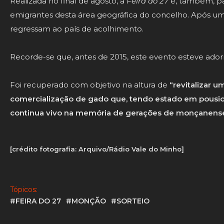
Realizada no final de agosto, a
Feira do 27
é, também, pa
emigrantes desta área geográfica do concelho. Após um p
regressam ao país de acolhimento.
Recorde-se que, antes de 2015, este evento esteve ado
Foi recuperado com objetivo na altura de
“revitalizar 
comercialização de gado que, tendo estado em pousio
continua vivo na memória de gerações de monçanense
[crédito fotografia: Arquivo/Rádio Vale do Minho]
Tópicos:
#FEIRA DO 27
#MONÇÃO
#SORTEIO