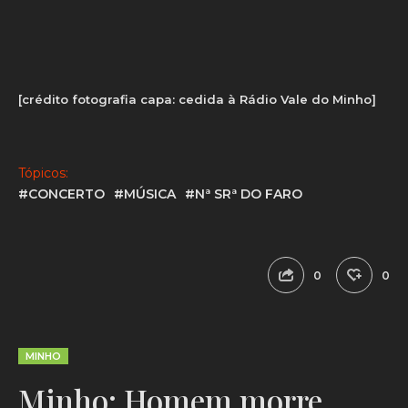
[crédito fotografia capa: cedida à Rádio Vale do Minho]
Tópicos:
#CONCERTO
#MÚSICA
#Nª SRª DO FARO
0
0
MINHO
Minho: Homem morre