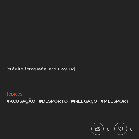
Melsport uma porta aberta para conhecer de perto,
quer as nossas instalações, quer o trabalho que
diariamente desenvolvemos, e formar a sua própria
opinião, de forma objetiva, séria e isenta”, conclui.
[crédito fotografia: arquivo/DR]
Tópicos:
#ACUSAÇÃO
#DESPORTO
#MELGAÇO
#MELSPORT
0
0