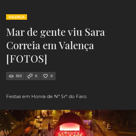
VALENÇA
Mar de gente viu Sara
Correia em Valença
[FOTOS]
553
0
0
Festas em Honra de Nª Srª do Faro.