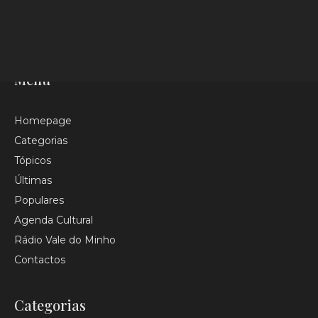
Da política ao desporto, da cultura à sociedade,
tudo o que é notícia, a Radio Vale do Minho
informa.
Menu
Homepage
Categorias
Tópicos
Últimas
Populares
Agenda Cultural
Rádio Vale do Minho
Contactos
Categorias