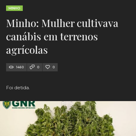
MINHO
Minho: Mulher cultivava
canábis em terrenos
agrícolas
1460
0
0
Foi detida.