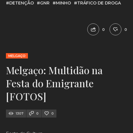
#DETENÇÃO
#GNR
#MINHO
#TRÁFICO DE DROGA
0
0
MELGAÇO
Melgaço: Multidão na
Festa do Emigrante
[FOTOS]
1307
0
0