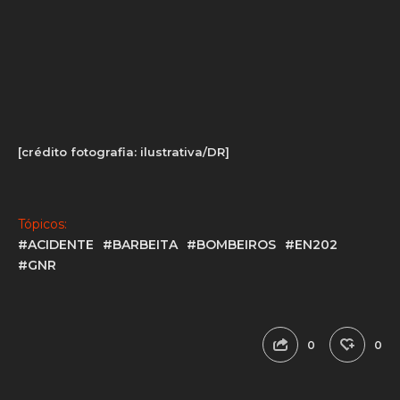
A GNR registou a ocorrência.
[crédito fotografia: ilustrativa/DR]
Tópicos:
#ACIDENTE
#BARBEITA
#BOMBEIROS
#EN202
#GNR
0
0