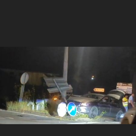
1774
0
0
Não há feridos.