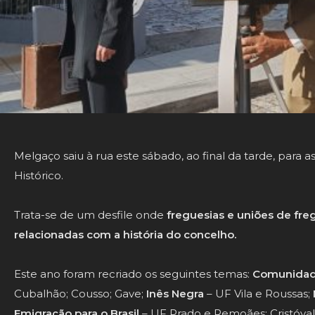
Melgaço saiu à rua este sábado, ao final da tarde, para a
Histórico.
Trata-se de um desfile onde
freguesias e uniões de fr
relacionadas com a
história
do concelho.
Este ano foram recriado os seguintes temas:
Comunidade
Cubalhão; Cousso; Gave;
Inês Negra
– UF Vila e Roussas;
Emigração para o Brasil
– UF Prado e Remoães; Cristóval