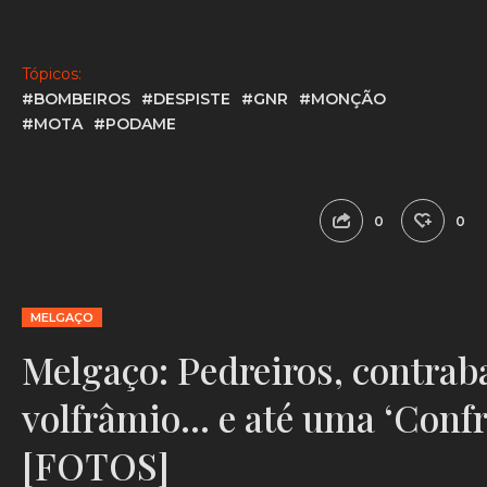
Tópicos:
#BOMBEIROS
#DESPISTE
#GNR
#MONÇÃO
#MOTA
#PODAME
0
0
MELGAÇO
Melgaço: Pedreiros, contrab
volfrâmio… e até uma ‘Conf
[FOTOS]