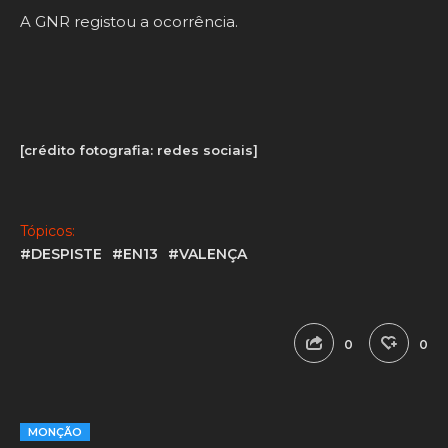
A GNR registou a ocorrência.
[crédito fotografia: redes sociais]
Tópicos:
#DESPISTE
#EN13
#VALENÇA
0
0
MONÇÃO