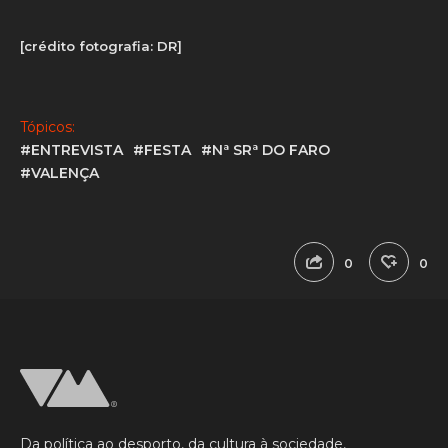
[crédito fotografia: DR]
Tópicos:
#ENTREVISTA
#FESTA
#Nª SRª DO FARO
#VALENÇA
0
0
Da política ao desporto, da cultura à sociedade,