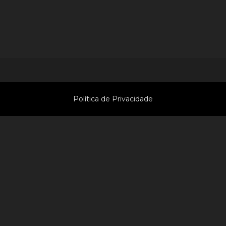
© 2009-2026 radiovaledominho.com
Todos os direitos reservados
Política de Privacidade