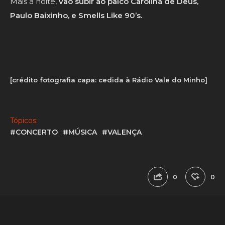
Mais à noite,
vão subir ao palco Carolina de Deus,
Paulo Baixinho, e Smells Like 90’s.
[crédito fotografia capa: cedida à Rádio Vale do Minho]
Tópicos:
#CONCERTO
#MÚSICA
#VALENÇA
0
0