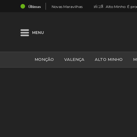
16:28
Últimas
 das 7 Novas Maravilhas
Alto Minho: É produtor de gado? Atenção
MENU
MONÇÃO
VALENÇA
ALTO MINHO
M
GALIZA
ARCOS DE VALDEVEZ
DESPORTO