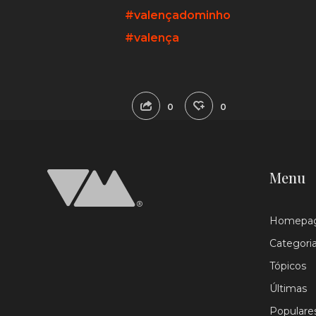
#valençadominho
#valença
0
0
Menu
Homepa
Categori
Tópicos
Últimas
Populare