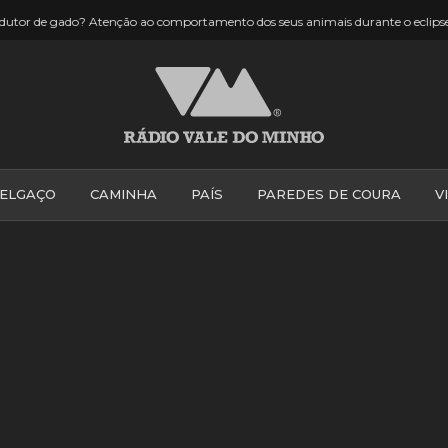
14:39
 ao comportamento dos seus animais durante o eclipse
P. Coura: 
ELGAÇO
CAMINHA
PAÍS
PAREDES DE COURA
V
PONTE DE LIMA
PONTE DA BARCA
VALE DO MINH
VILA PRAIA DE ÂNCORA