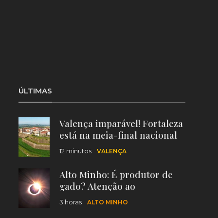
ÚLTIMAS
Valença imparável! Fortaleza
está na meia-final nacional
das 7 Novas Maravilhas
12 minutos
VALENÇA
Alto Minho: É produtor de
gado? Atenção ao
comportamento dos seus
3 horas
ALTO MINHO
animais durante o eclipse