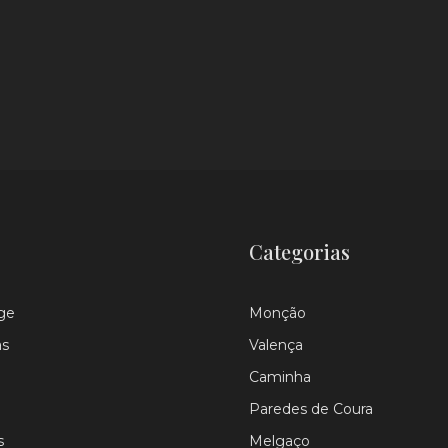
Categorias
ge
Monção
as
Valença
Caminha
Paredes de Coura
s
Melgaço