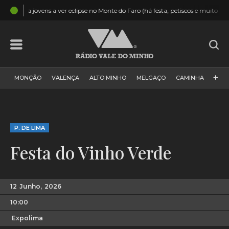
13:43
os e muito mais!)
Minho: Mulher ateou incêndio florestal. Colocou 
+
MONÇÃO
VALENÇA
ALTO MINHO
MELGAÇO
CAMINHA
PAÍS
PAREDES DE COURA
VIANA DO CASTELO
VILA NOVA DE CERVEIRA
GALIZA
ARCOS DE VALDEVEZ
P. DE LIMA
DESPORTO
PONTE DE LIMA
PONTE DA BARCA
Festa do Vinho Verde
VALE DO MINHO
MINHO
MUNDO
ESPANHA
NORTE
VILA PRAIA DE ÂNCORA
12
Junho,
2026
10:00
Expolima