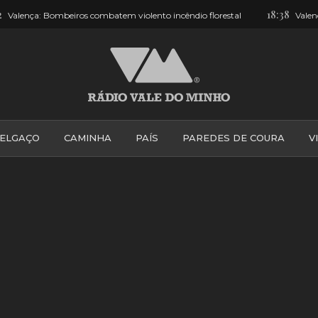
18:38
ença: Bombeiros combatem violento incêndio florestal
Valença: V
ELGAÇO
CAMINHA
PAÍS
PAREDES DE COURA
V
PONTE DE LIMA
PONTE DA BARCA
VALE DO MINH
VILA PRAIA DE ÂNCORA