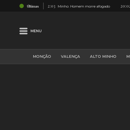
22:03
20:02
Últimas
contra incêndios
Minho: Homem morre afogado
Val
MENU
MONÇÃO
VALENÇA
ALTO MINHO
M
GALIZA
ARCOS DE VALDEVEZ
DESPORTO