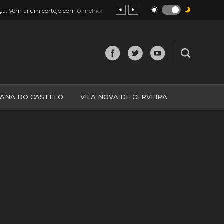
17:04
em aí um cortejo com o melhor de todas as freguesias
Alto Minho: 
IANA DO CASTELO
VILA NOVA DE CERVEIRA
O
MINHO
MUNDO
ESPANHA
NORTE