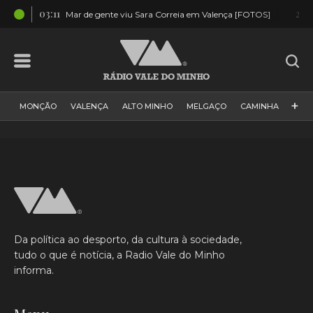
03:11
22:
ais”
Mar de gente viu Sara Correia em Valença [FOTOS]
+
MONÇÃO
VALENÇA
ALTO MINHO
MELGAÇO
CAMINHA
PAÍS
PAREDES DE COURA
VIANA DO CASTELO
VILA NOVA DE CERVEIRA
GALIZA
ARCOS DE VALDEVEZ
DESPORTO
PONTE DE LIMA
PONTE DA BARCA
VALE DO MINHO
MINHO
MUNDO
ESPANHA
NORTE
Da política ao desporto, da cultura à sociedade,
VILA PRAIA DE ÂNCORA
tudo o que é notícia, a Radio Vale do Minho
informa.