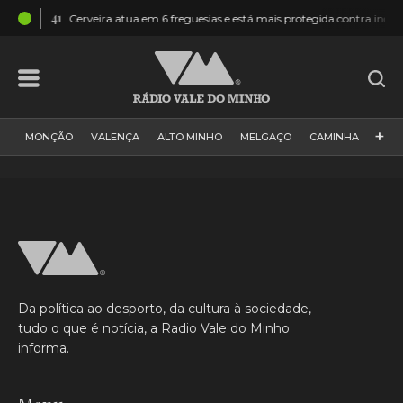
15:41
Cerveira atua em 6 freguesias e está mais protegida contra incêndios
+
MONÇÃO
VALENÇA
ALTO MINHO
MELGAÇO
CAMINHA
PAÍS
PAREDES DE COURA
VIANA DO CASTELO
VILA NOVA DE CERVEIRA
GALIZA
ARCOS DE VALDEVEZ
DESPORTO
PONTE DE LIMA
PONTE DA BARCA
VALE DO MINHO
MINHO
MUNDO
ESPANHA
NORTE
Da política ao desporto, da cultura à sociedade,
VILA PRAIA DE ÂNCORA
tudo o que é notícia, a Radio Vale do Minho
informa.