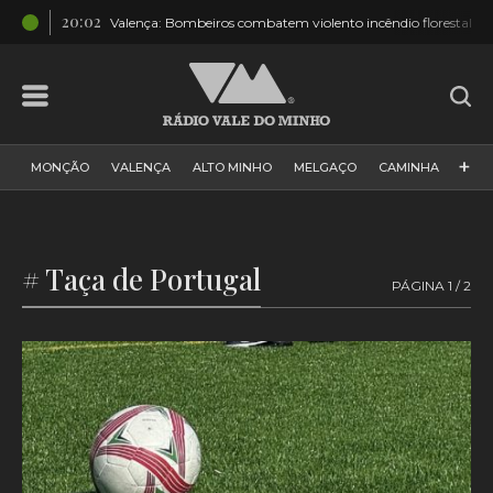
20:02
ado
Valença: Bombeiros combatem violento incêndio florestal
+
MONÇÃO
VALENÇA
ALTO MINHO
MELGAÇO
CAMINHA
PAÍS
PAREDES DE COURA
VIANA DO CASTELO
VILA NOVA DE CERVEIRA
GALIZA
ARCOS DE VALDEVEZ
# Taça de Portugal
PÁGINA 1 / 2
DESPORTO
PONTE DE LIMA
PONTE DA BARCA
VALE DO MINHO
MINHO
MUNDO
ESPANHA
NORTE
VILA PRAIA DE ÂNCORA