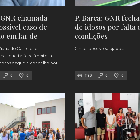
: GNR chamada
P. Barca: GNR fecha
ossível caso de
de idosos por falta 
ão em lar de
condições
iana do Castelo foi
Cinco idosos realojados.
ta quarta-feira à noite, a
idosos daquele concelho por
ma suspeita de violação.
0
0
1193
0
0