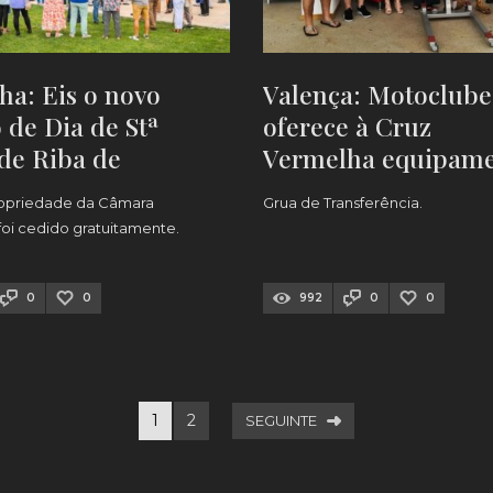
a: Eis o novo
Valença: Motoclube
 de Dia de Stª
oferece à Cruz
de Riba de
Vermelha equipam
a
que ajuda a transpo
propriedade da Câmara
Grua de Transferência.
utentes
 foi cedido gratuitamente.
0
0
992
0
0
1
2
SEGUINTE