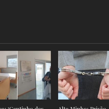
o: ‘Cantinho dos
Alto Minho: Prisão