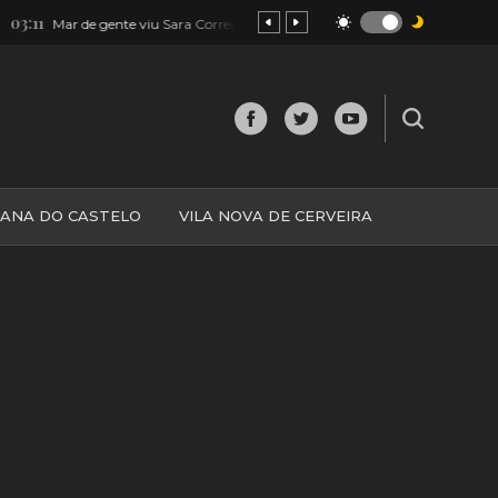
22:03
te viu Sara Correia em Valença [FOTOS]
Minho: Homem morre a
IANA DO CASTELO
VILA NOVA DE CERVEIRA
O
MINHO
MUNDO
ESPANHA
NORTE