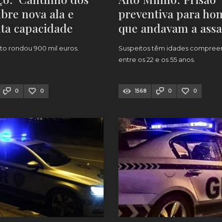
abre nova ala e
preventiva para ho
ta capacidade
que andavam a assa
S]
lares
to rondou 900 mil euros.
Suspeitos têm idades compree
entre os 22 e os 55 anos.
0
0
1568
0
0