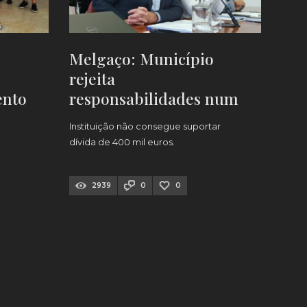
Melgaço: Município
rejeita
ento
responsabilidades num
rtar
eventual encerramento
Instituição não consegue suportar
do Lar Dona Paterna
dívida de 400 mil euros.
2939
0
0