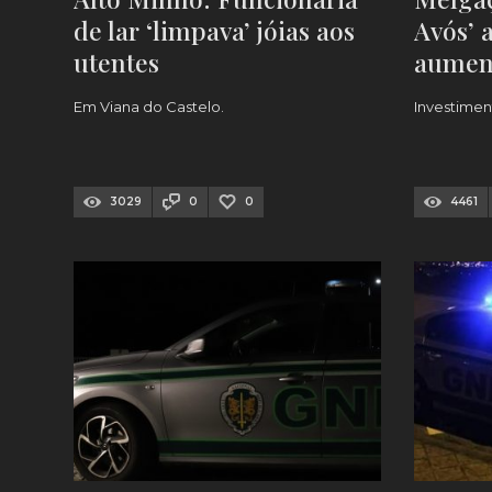
de lar ‘limpava’ jóias aos
Avós’ 
utentes
aumen
[FOTO
Em Viana do Castelo.
Investimen
3029
0
0
4461