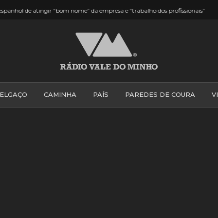
03:11
 “bom nome” da empresa e “trabalho dos profissionais”
Mar de gen
ELGAÇO
CAMINHA
PAÍS
PAREDES DE COURA
V
PONTE DE LIMA
PONTE DA BARCA
VALE DO MINH
VILA PRAIA DE ÂNCORA