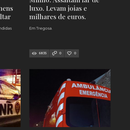
mens
luxo. Levam joias e
ltar
milhares de euros.
Cartões de cidadão
ndidas
Em Tregosa.
encontrados no Alto
Minho
6835
0
0