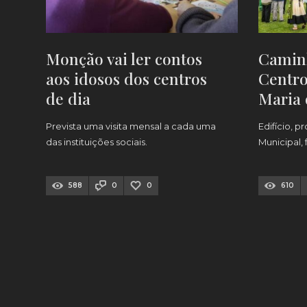
Monção vai ler contos
Caminh
aos idosos dos centros
Centro
de dia
Maria 
Âncor
Prevista uma visita mensal a cada uma
Edifício, 
das instituições sociais.
Municipal,
588
0
0
610