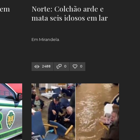
 em
Norte: Colchão arde e
mata seis idosos em lar
Em Mirandela.
2488
0
0