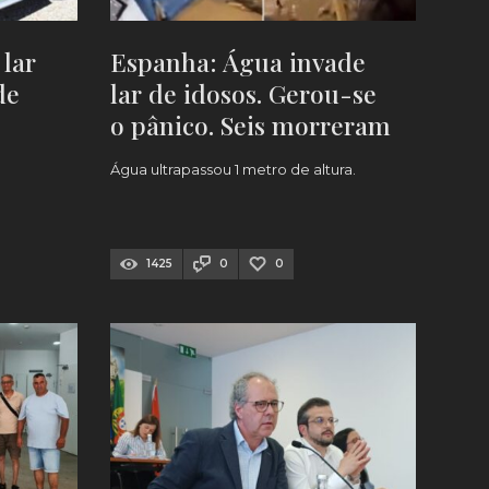
 lar
Espanha: Água invade
de
lar de idosos. Gerou-se
o pânico. Seis morreram
[VÍDEO]
Água ultrapassou 1 metro de altura.
1425
0
0