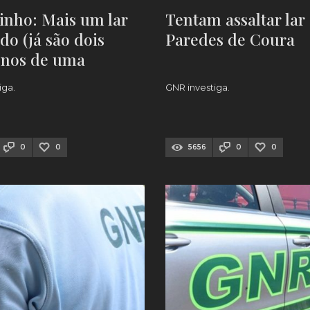
inho: Mais um lar
Tentam assaltar lar
do (já são dois
Paredes de Coura
nos de uma
a)
iga.
GNR investiga.
0
0
5656
0
0