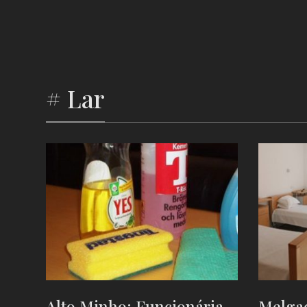
# Lar
Alto Minho: Funcionária
Melgaç