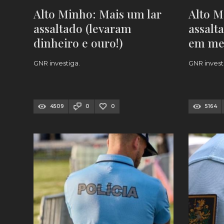
Alto Minho: Mais um lar
Alto M
assaltado (levaram
assalta
dinheiro e ouro!)
em me
seman
GNR investiga.
GNR invest
4509
0
0
5164