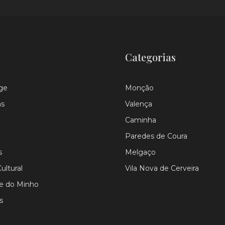
Categorias
ge
Monção
as
Valença
Caminha
Paredes de Coura
s
Melgaço
ultural
Vila Nova de Cerveira
le do Minho
s