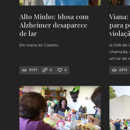
Alto Minho: Idosa com
Viana
Alzheimer desaparece
para p
de lar
violaç
idosos
Em Viana do Castelo.
A GNR de V
chamada, es
um lar de 
causa de u
3737
0
0
2373