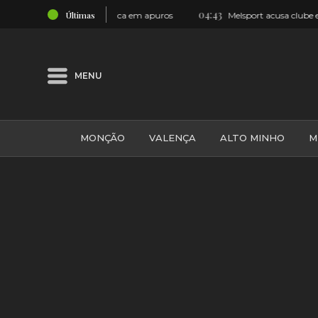
04:43
Últimas
escador fica em apuros
Melsport acusa clube espanhol de atingir
MENU
MONÇÃO
VALENÇA
ALTO MINHO
M
GALIZA
ARCOS DE VALDEVEZ
DESPORTO