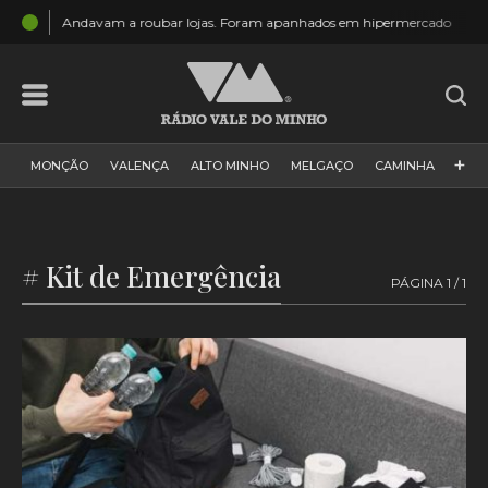
19:18
anhados em hipermercado
Monção: Mais um grupo de escuteiros 
+
MONÇÃO
VALENÇA
ALTO MINHO
MELGAÇO
CAMINHA
PAÍS
PAREDES DE COURA
VIANA DO CASTELO
VILA NOVA DE CERVEIRA
GALIZA
ARCOS DE VALDEVEZ
# Kit de Emergência
PÁGINA 1 / 1
DESPORTO
PONTE DE LIMA
PONTE DA BARCA
VALE DO MINHO
MINHO
MUNDO
ESPANHA
NORTE
VILA PRAIA DE ÂNCORA