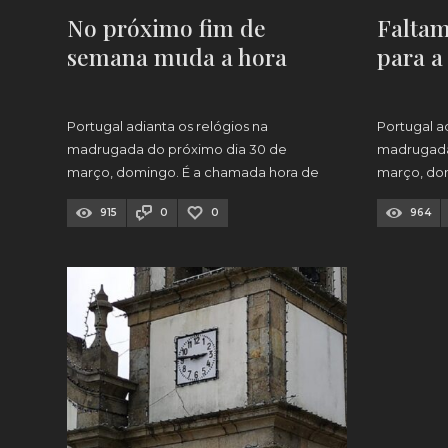
No próximo fim de
Falta
semana muda a hora
para a
Portugal adianta os relógios na
Portugal a
madrugada do próximo dia 30 de
madrugada
março, domingo. É a chamada hora de
março, do
Verão.
Verão.
915
0
0
964