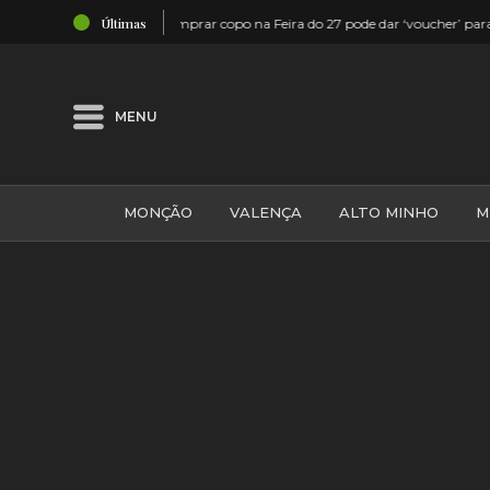
03:52
Últimas
’ para hotel 5 estrelas
Melgaço: Centenas encheram o Largo e as
MENU
MONÇÃO
VALENÇA
ALTO MINHO
M
GALIZA
ARCOS DE VALDEVEZ
DESPORTO