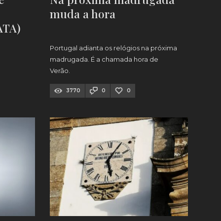
muda a hora
ATA)
Portugal adianta os relógios na próxima
madrugada. É a chamada hora de
Verão.
3770
0
0