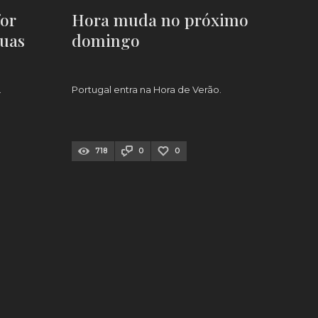
for
Hora muda no próximo
duas
domingo
.
Portugal entra na Hora de Verão.
718
0
0