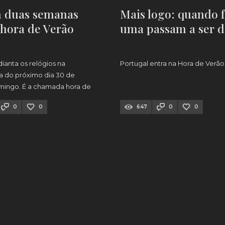
m duas semanas
Mais logo: quando 
 hora de Verão
uma passam a ser 
dianta os relógios na
Portugal entra na Hora de Verão
 do próximo dia 30 de
mingo. É a chamada hora de
0
0
647
0
0