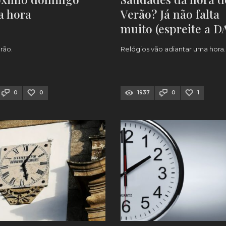
a hora
Verão? Já não falta
muito (espreite a D
rão.
Relógios vão adiantar uma hora.
0
0
1937
0
1