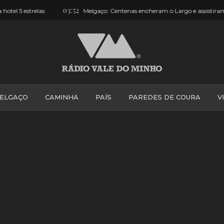
19:26
sistiram a desfile de moda [FOTOS e VÍDEOS]
Monção: Andavam a
ELGAÇO
CAMINHA
PAÍS
PAREDES DE COURA
V
PONTE DE LIMA
PONTE DA BARCA
VALE DO MINH
VILA PRAIA DE ÂNCORA