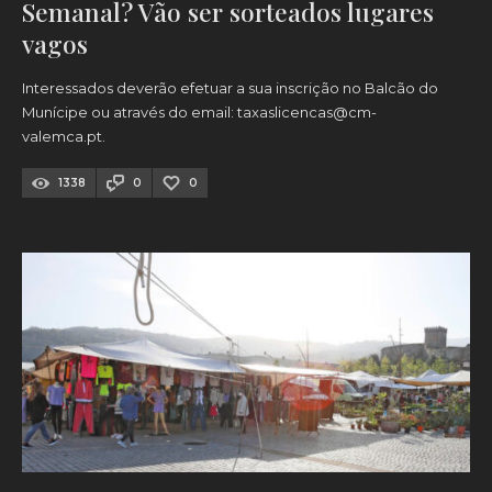
Semanal? Vão ser sorteados lugares
vagos
Interessados deverão efetuar a sua inscrição no Balcão do
Munícipe ou através do email:
taxaslicencas@cm-
valemca.pt
.
1338
0
0