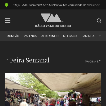
12:32
ito”
Adeus nuvens! Alto Minho vai ter visibilidade de excelência do e
+
MONÇÃO
VALENÇA
ALTO MINHO
MELGAÇO
CAMINHA
PAÍS
PAREDES DE COURA
VIANA DO CASTELO
VILA NOVA DE CERVEIRA
GALIZA
ARCOS DE VALDEVEZ
# Feira Semanal
PÁGINA 1 / 1
DESPORTO
PONTE DE LIMA
PONTE DA BARCA
VALE DO MINHO
MINHO
MUNDO
ESPANHA
NORTE
VILA PRAIA DE ÂNCORA