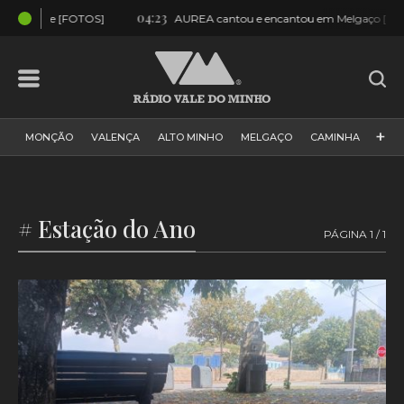
04:23
TOS]
AUREA cantou e encantou em Melgaço [VÍDEO e FOTOS]
+
MONÇÃO
VALENÇA
ALTO MINHO
MELGAÇO
CAMINHA
PAÍS
PAREDES DE COURA
VIANA DO CASTELO
VILA NOVA DE CERVEIRA
GALIZA
ARCOS DE VALDEVEZ
# Estação do Ano
PÁGINA 1 / 1
DESPORTO
PONTE DE LIMA
PONTE DA BARCA
VALE DO MINHO
MINHO
MUNDO
ESPANHA
NORTE
VILA PRAIA DE ÂNCORA