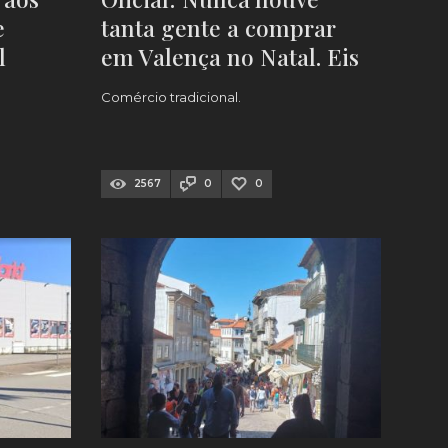
e
tanta gente a comprar
l
em Valença no Natal. Eis
)
os números
Comércio tradicional.
2567
0
0