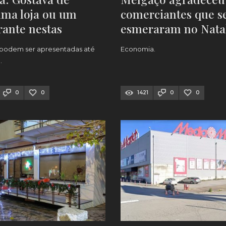
uma loja ou um
comerciantes que s
rante nestas
esmeraram no Nata
tas? Já pode
(foram mais de 100!
 podem ser apresentadas até
Economia.
rer
.
0
0
1421
0
0