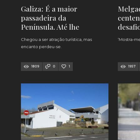
Galiza: É a maior
Melga
passadeira da
centen
Península. Até lhe
desafi
chamam “pista de
Natal 
Chegou a ser atração turística, mas
‘Mostra-me
atletismo” (mas
encanto perdeu-se.
moradores não gostam)
1809
0
1
1957