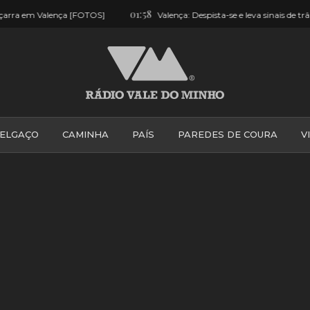
01:58
[FOTOS]
Valença: Despista-se e leva sinais de trânsito pela frente
ELGAÇO
CAMINHA
PAÍS
PAREDES DE COURA
V
PONTE DE LIMA
PONTE DA BARCA
VALE DO MINH
VILA PRAIA DE ÂNCORA