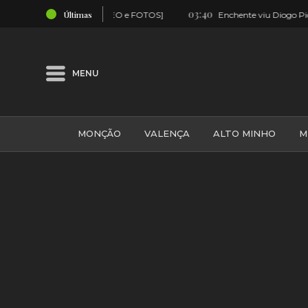
03:40
Últimas
gaço [VÍDEO e FOTOS]
Enchente viu Diogo Piçarra em Valença 
MENU
MONÇÃO
VALENÇA
ALTO MINHO
M
GALIZA
ARCOS DE VALDEVEZ
DESPORTO