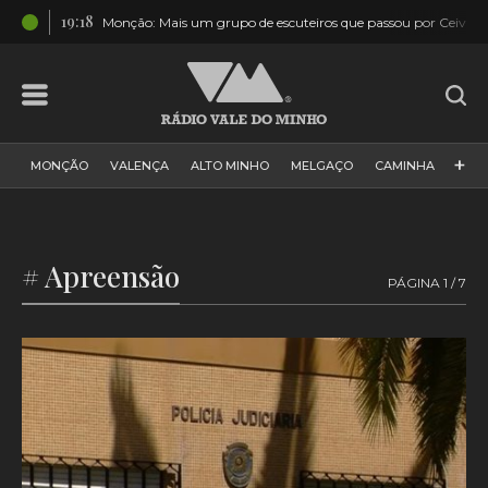
19:18
cado
Monção: Mais um grupo de escuteiros que passou por Ceivãe
+
MONÇÃO
VALENÇA
ALTO MINHO
MELGAÇO
CAMINHA
PAÍS
PAREDES DE COURA
VIANA DO CASTELO
VILA NOVA DE CERVEIRA
GALIZA
ARCOS DE VALDEVEZ
# Apreensão
PÁGINA 1 / 7
DESPORTO
PONTE DE LIMA
PONTE DA BARCA
VALE DO MINHO
MINHO
MUNDO
ESPANHA
NORTE
VILA PRAIA DE ÂNCORA