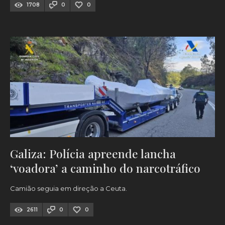
1708
0
0
Galiza: Polícia apreende lancha
‘voadora’ a caminho do narcotráfico
Camião seguia em direção a Ceuta.
2611
0
0