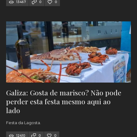
13467
0
0
Galiza: Gosta de marisco? Não pode
perder esta festa mesmo aqui ao
lado
Festa da Lagosta.
12410
0
0