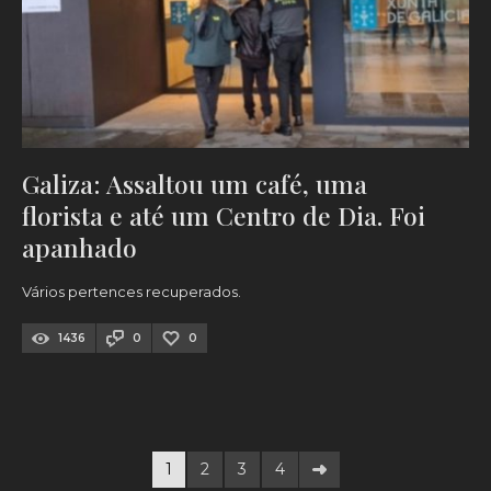
Galiza: Assaltou um café, uma
florista e até um Centro de Dia. Foi
apanhado
Vários pertences recuperados.
1436
0
0
1
2
3
4