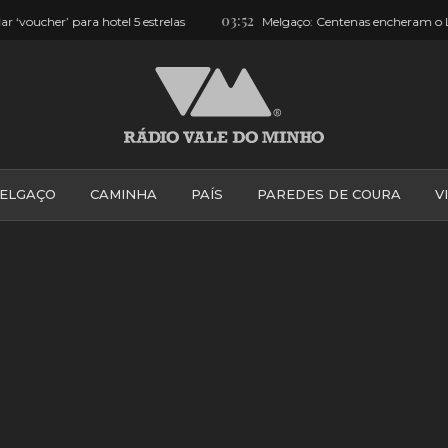
03:52
hotel 5 estrelas
Melgaço: Centenas encheram o Largo e assistira
ELGAÇO
CAMINHA
PAÍS
PAREDES DE COURA
V
PONTE DE LIMA
PONTE DA BARCA
VALE DO MINH
VILA PRAIA DE ÂNCORA