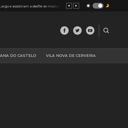
19:26
m a desfile de moda [FOTOS e VÍDEOS]
Monção: Andavam a rouba
IANA DO CASTELO
VILA NOVA DE CERVEIRA
O
MINHO
MUNDO
ESPANHA
NORTE