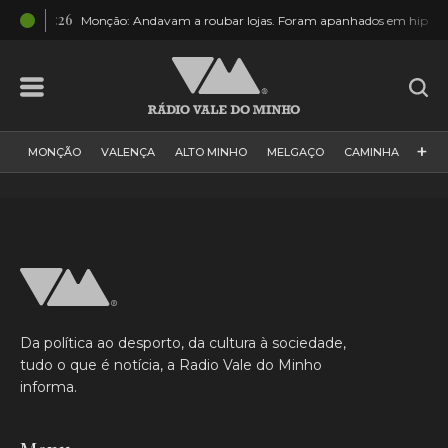
19:26
Monção: Andavam a roubar lojas. Foram apanhados em hipermerca
+
MONÇÃO
VALENÇA
ALTO MINHO
MELGAÇO
CAMINHA
PAÍS
PAREDES DE COURA
VIANA DO CASTELO
VILA NOVA DE CERVEIRA
GALIZA
ARCOS DE VALDEVEZ
DESPORTO
PONTE DE LIMA
PONTE DA BARCA
VALE DO MINHO
MINHO
MUNDO
ESPANHA
NORTE
Da política ao desporto, da cultura à sociedade,
VILA PRAIA DE ÂNCORA
tudo o que é notícia, a Radio Vale do Minho
informa.