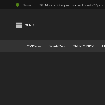
04:20
Últimas
Monção: Comprar copo na Feira do 27 pode dar ‘voucher’ para hote
MENU
MONÇÃO
VALENÇA
ALTO MINHO
M
GALIZA
ARCOS DE VALDEVEZ
DESPORTO