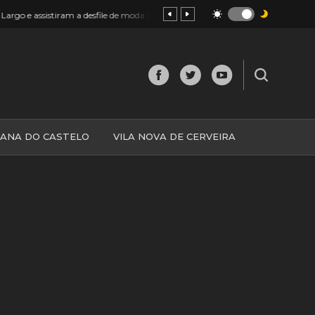
19:26
 desfile de moda [FOTOS e VÍDEOS]
Monção: Andavam a roubar l
IANA DO CASTELO
VILA NOVA DE CERVEIRA
O
MINHO
MUNDO
ESPANHA
NORTE