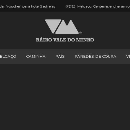
03:52
l 5 estrelas
Melgaço: Centenas encheram o Largo e assistiram a
ELGAÇO
CAMINHA
PAÍS
PAREDES DE COURA
V
PONTE DE LIMA
PONTE DA BARCA
VALE DO MINH
VILA PRAIA DE ÂNCORA