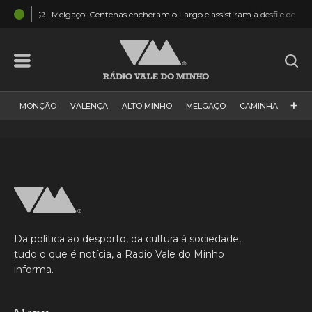
3:52
Melgaço: Centenas encheram o Largo e assistiram a desfile de moda [F
+
MONÇÃO
VALENÇA
ALTO MINHO
MELGAÇO
CAMINHA
PAÍS
PAREDES DE COURA
VIANA DO CASTELO
VILA NOVA DE CERVEIRA
GALIZA
ARCOS DE VALDEVEZ
DESPORTO
PONTE DE LIMA
PONTE DA BARCA
VALE DO MINHO
MINHO
MUNDO
ESPANHA
NORTE
Da política ao desporto, da cultura à sociedade,
VILA PRAIA DE ÂNCORA
tudo o que é notícia, a Radio Vale do Minho
informa.