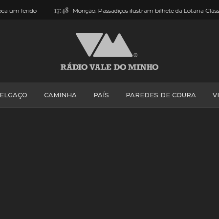
17:48
15:16
Monção: Passadiços ilustram bilhete da Lotaria Clássica
Afi
ELGAÇO
CAMINHA
PAÍS
PAREDES DE COURA
V
PONTE DE LIMA
PONTE DA BARCA
VALE DO MINH
VILA PRAIA DE ÂNCORA