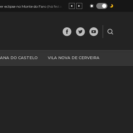
13:43
er eclipse no Monte do Faro (há festa, petiscos e muito mais!)
Minho
IANA DO CASTELO
VILA NOVA DE CERVEIRA
O
MINHO
MUNDO
ESPANHA
NORTE