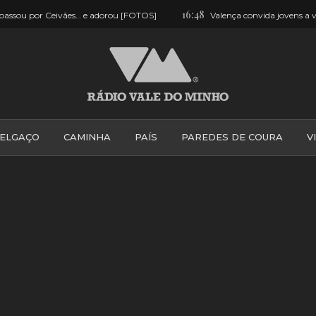
16:48
 passou por Ceivães… e adorou [FOTOS]
Valença convida jovens a v
ELGAÇO
CAMINHA
PAÍS
PAREDES DE COURA
V
PONTE DE LIMA
PONTE DA BARCA
VALE DO MINH
VILA PRAIA DE ÂNCORA