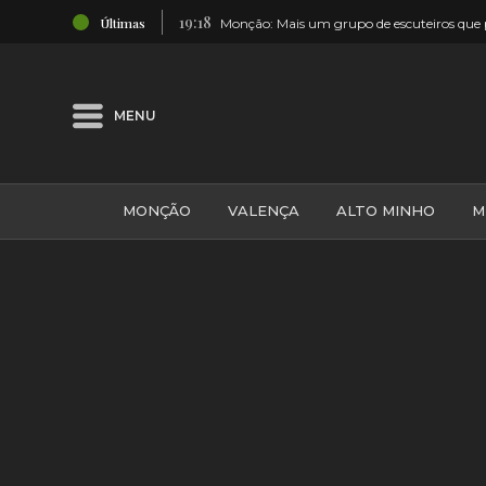
19:18
Últimas
ados em hipermercado
Monção: Mais um grupo de escuteiros que
MENU
MONÇÃO
VALENÇA
ALTO MINHO
M
GALIZA
ARCOS DE VALDEVEZ
DESPORTO