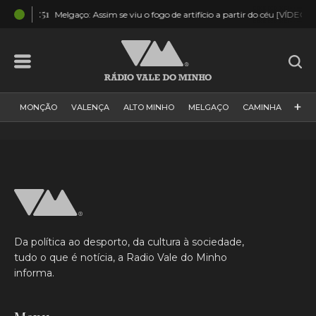
02:51
Melgaço: Assim se viu o fogo de artifício a partir do céu [VÍDEO]
+
MONÇÃO
VALENÇA
ALTO MINHO
MELGAÇO
CAMINHA
PAÍS
PAREDES DE COURA
VIANA DO CASTELO
VILA NOVA DE CERVEIRA
GALIZA
ARCOS DE VALDEVEZ
DESPORTO
PONTE DE LIMA
PONTE DA BARCA
VALE DO MINHO
MINHO
MUNDO
ESPANHA
NORTE
Da política ao desporto, da cultura à sociedade,
VILA PRAIA DE ÂNCORA
tudo o que é notícia, a Radio Vale do Minho
informa.