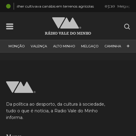
03:10
ava canábis em terrenos agrícolas
Melgaço: Multidão na Festa do
+
MONÇÃO
VALENÇA
ALTO MINHO
MELGAÇO
CAMINHA
PAÍS
PAREDES DE COURA
VIANA DO CASTELO
VILA NOVA DE CERVEIRA
GALIZA
ARCOS DE VALDEVEZ
DESPORTO
PONTE DE LIMA
PONTE DA BARCA
VALE DO MINHO
MINHO
MUNDO
ESPANHA
NORTE
Da política ao desporto, da cultura à sociedade,
VILA PRAIA DE ÂNCORA
tudo o que é notícia, a Radio Vale do Minho
informa.