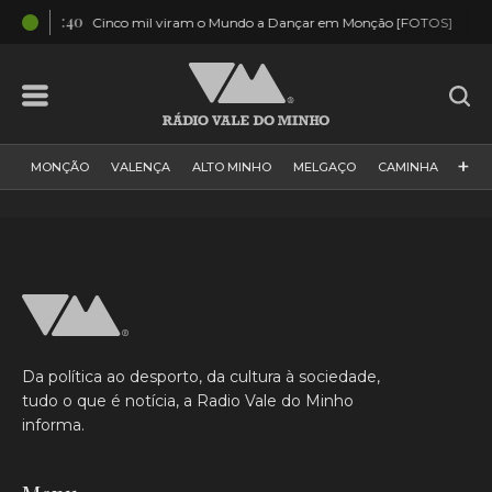
03:40
02:5
Cinco mil viram o Mundo a Dançar em Monção [FOTOS]
+
MONÇÃO
VALENÇA
ALTO MINHO
MELGAÇO
CAMINHA
PAÍS
PAREDES DE COURA
VIANA DO CASTELO
VILA NOVA DE CERVEIRA
GALIZA
ARCOS DE VALDEVEZ
DESPORTO
PONTE DE LIMA
PONTE DA BARCA
VALE DO MINHO
MINHO
MUNDO
ESPANHA
NORTE
Da política ao desporto, da cultura à sociedade,
VILA PRAIA DE ÂNCORA
tudo o que é notícia, a Radio Vale do Minho
informa.