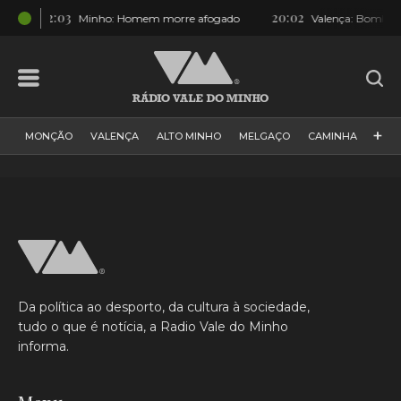
22:03
20:02
Minho: Homem morre afogado
Valença: Bombeiros 
+
MONÇÃO
VALENÇA
ALTO MINHO
MELGAÇO
CAMINHA
PAÍS
PAREDES DE COURA
VIANA DO CASTELO
VILA NOVA DE CERVEIRA
GALIZA
ARCOS DE VALDEVEZ
DESPORTO
PONTE DE LIMA
PONTE DA BARCA
VALE DO MINHO
MINHO
MUNDO
ESPANHA
NORTE
Da política ao desporto, da cultura à sociedade,
VILA PRAIA DE ÂNCORA
tudo o que é notícia, a Radio Vale do Minho
informa.