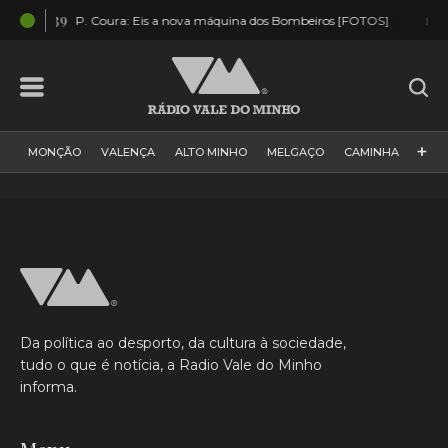
14:39
12:26
P. Coura: Eis a nova máquina dos Bombeiros [FOTOS]
Va
+
MONÇÃO
VALENÇA
ALTO MINHO
MELGAÇO
CAMINHA
PAÍS
PAREDES DE COURA
VIANA DO CASTELO
VILA NOVA DE CERVEIRA
GALIZA
ARCOS DE VALDEVEZ
DESPORTO
PONTE DE LIMA
PONTE DA BARCA
VALE DO MINHO
MINHO
MUNDO
ESPANHA
NORTE
Da política ao desporto, da cultura à sociedade,
VILA PRAIA DE ÂNCORA
tudo o que é notícia, a Radio Vale do Minho
informa.