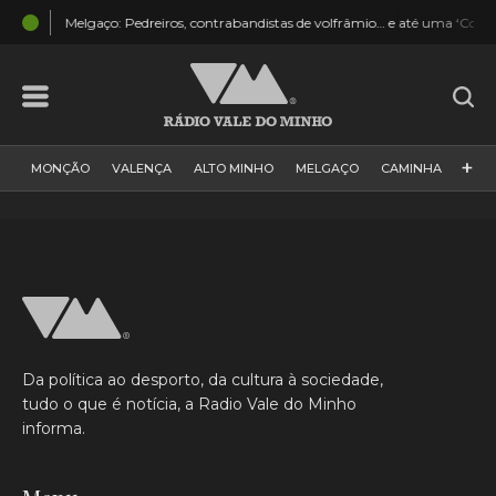
Melgaço: Pedreiros, contrabandistas de volfrâmio… e até uma ‘Confraria do 
+
MONÇÃO
VALENÇA
ALTO MINHO
MELGAÇO
CAMINHA
PAÍS
PAREDES DE COURA
VIANA DO CASTELO
VILA NOVA DE CERVEIRA
GALIZA
ARCOS DE VALDEVEZ
DESPORTO
PONTE DE LIMA
PONTE DA BARCA
VALE DO MINHO
MINHO
MUNDO
ESPANHA
NORTE
Da política ao desporto, da cultura à sociedade,
VILA PRAIA DE ÂNCORA
tudo o que é notícia, a Radio Vale do Minho
informa.