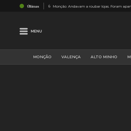
:26
Últimas
Monção: Andavam a roubar lojas. Foram apanhados em hipermercado
MENU
MONÇÃO
VALENÇA
ALTO MINHO
M
GALIZA
ARCOS DE VALDEVEZ
DESPORTO