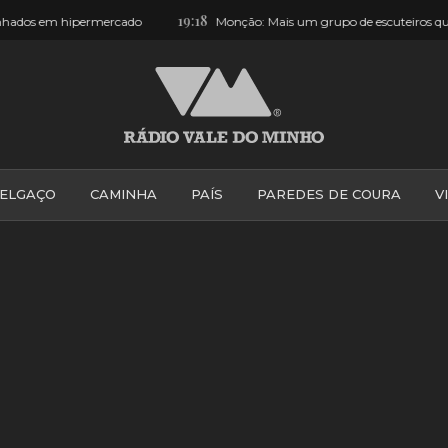
19:18
Monção: Mais um grupo de escuteiros que passou por Ceivães… e 
ELGAÇO
CAMINHA
PAÍS
PAREDES DE COURA
V
PONTE DE LIMA
PONTE DA BARCA
VALE DO MINH
VILA PRAIA DE ÂNCORA