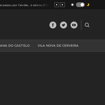
16:48
adorou [FOTOS]
Valença convida jovens a ver eclipse no Monte do Fa
IANA DO CASTELO
VILA NOVA DE CERVEIRA
O
MINHO
MUNDO
ESPANHA
NORTE