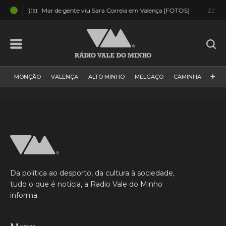
03:11
22:03
Mar de gente viu Sara Correia em Valença [FOTOS]
Mi
+
MONÇÃO
VALENÇA
ALTO MINHO
MELGAÇO
CAMINHA
PAÍS
PAREDES DE COURA
VIANA DO CASTELO
VILA NOVA DE CERVEIRA
GALIZA
ARCOS DE VALDEVEZ
DESPORTO
PONTE DE LIMA
PONTE DA BARCA
VALE DO MINHO
MINHO
MUNDO
ESPANHA
NORTE
Da política ao desporto, da cultura à sociedade,
VILA PRAIA DE ÂNCORA
tudo o que é notícia, a Radio Vale do Minho
informa.