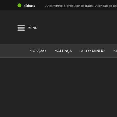
Últimas
: É produtor de gado? Atenção ao comportamento dos seus animais durante o 
MENU
MONÇÃO
VALENÇA
ALTO MINHO
M
GALIZA
ARCOS DE VALDEVEZ
DESPORTO