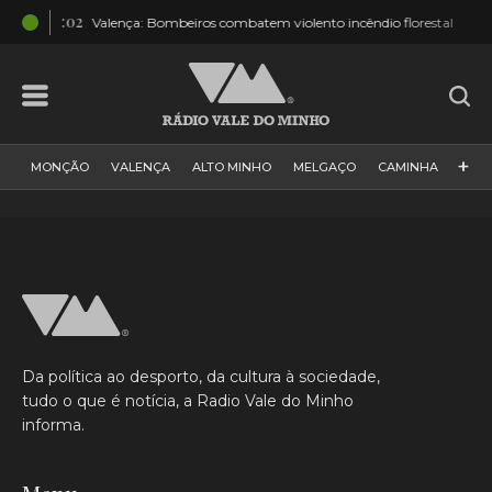
20:02
18:
Valença: Bombeiros combatem violento incêndio florestal
+
MONÇÃO
VALENÇA
ALTO MINHO
MELGAÇO
CAMINHA
PAÍS
PAREDES DE COURA
VIANA DO CASTELO
VILA NOVA DE CERVEIRA
GALIZA
ARCOS DE VALDEVEZ
DESPORTO
PONTE DE LIMA
PONTE DA BARCA
VALE DO MINHO
MINHO
MUNDO
ESPANHA
NORTE
Da política ao desporto, da cultura à sociedade,
VILA PRAIA DE ÂNCORA
tudo o que é notícia, a Radio Vale do Minho
informa.