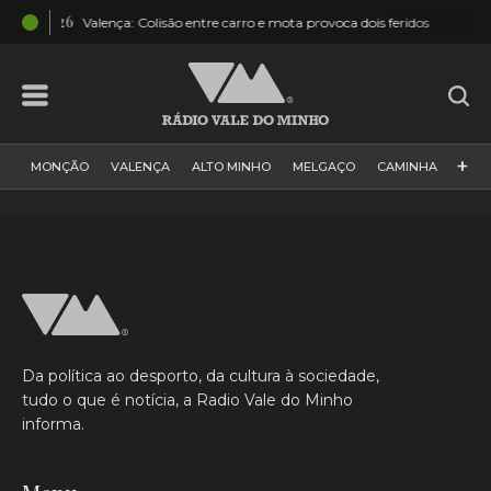
12:26
11:01
Valença: Colisão entre carro e mota provoca dois feridos
Al
+
MONÇÃO
VALENÇA
ALTO MINHO
MELGAÇO
CAMINHA
PAÍS
PAREDES DE COURA
VIANA DO CASTELO
VILA NOVA DE CERVEIRA
GALIZA
ARCOS DE VALDEVEZ
DESPORTO
PONTE DE LIMA
PONTE DA BARCA
VALE DO MINHO
MINHO
MUNDO
ESPANHA
NORTE
Da política ao desporto, da cultura à sociedade,
VILA PRAIA DE ÂNCORA
tudo o que é notícia, a Radio Vale do Minho
informa.