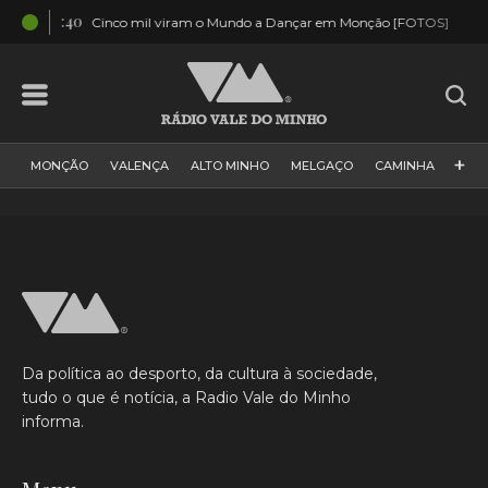
03:40
02:5
Cinco mil viram o Mundo a Dançar em Monção [FOTOS]
+
MONÇÃO
VALENÇA
ALTO MINHO
MELGAÇO
CAMINHA
PAÍS
PAREDES DE COURA
VIANA DO CASTELO
VILA NOVA DE CERVEIRA
GALIZA
ARCOS DE VALDEVEZ
DESPORTO
PONTE DE LIMA
PONTE DA BARCA
VALE DO MINHO
MINHO
MUNDO
ESPANHA
NORTE
Da política ao desporto, da cultura à sociedade,
VILA PRAIA DE ÂNCORA
tudo o que é notícia, a Radio Vale do Minho
informa.