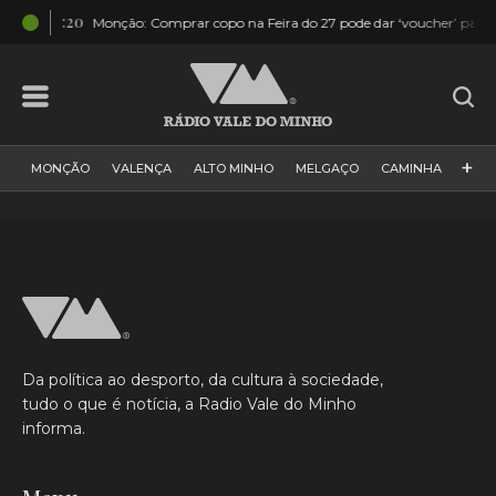
04:20
Monção: Comprar copo na Feira do 27 pode dar ‘voucher’ para hotel 
+
MONÇÃO
VALENÇA
ALTO MINHO
MELGAÇO
CAMINHA
PAÍS
PAREDES DE COURA
VIANA DO CASTELO
VILA NOVA DE CERVEIRA
GALIZA
ARCOS DE VALDEVEZ
DESPORTO
PONTE DE LIMA
PONTE DA BARCA
VALE DO MINHO
MINHO
MUNDO
ESPANHA
NORTE
Da política ao desporto, da cultura à sociedade,
VILA PRAIA DE ÂNCORA
tudo o que é notícia, a Radio Vale do Minho
informa.