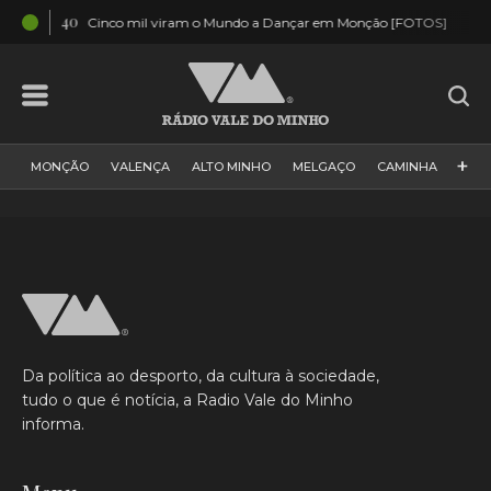
03:40
02:51
Cinco mil viram o Mundo a Dançar em Monção [FOTOS]
+
MONÇÃO
VALENÇA
ALTO MINHO
MELGAÇO
CAMINHA
PAÍS
PAREDES DE COURA
VIANA DO CASTELO
VILA NOVA DE CERVEIRA
GALIZA
ARCOS DE VALDEVEZ
DESPORTO
PONTE DE LIMA
PONTE DA BARCA
VALE DO MINHO
MINHO
MUNDO
ESPANHA
NORTE
Da política ao desporto, da cultura à sociedade,
VILA PRAIA DE ÂNCORA
tudo o que é notícia, a Radio Vale do Minho
informa.