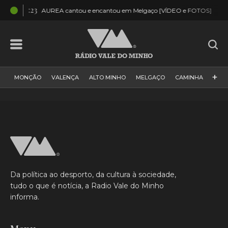
04:23
03:
AUREA cantou e encantou em Melgaço [VÍDEO e FOTOS]
+
MONÇÃO
VALENÇA
ALTO MINHO
MELGAÇO
CAMINHA
PAÍS
PAREDES DE COURA
VIANA DO CASTELO
VILA NOVA DE CERVEIRA
GALIZA
ARCOS DE VALDEVEZ
DESPORTO
PONTE DE LIMA
PONTE DA BARCA
VALE DO MINHO
MINHO
MUNDO
ESPANHA
NORTE
Da política ao desporto, da cultura à sociedade,
VILA PRAIA DE ÂNCORA
tudo o que é notícia, a Radio Vale do Minho
informa.